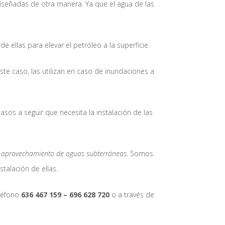
señadas de otra manera. Ya que el agua de las
 ellas para elevar el petróleo a la superficie.
te caso, las utilizan en caso de inundaciones a
asos a seguir que necesita la instalación de las
 y aprovechamiento de aguas
subterráneas
. Somos
talación de ellas.
eléfono
636 467 159 – 696 628 720
o a través de