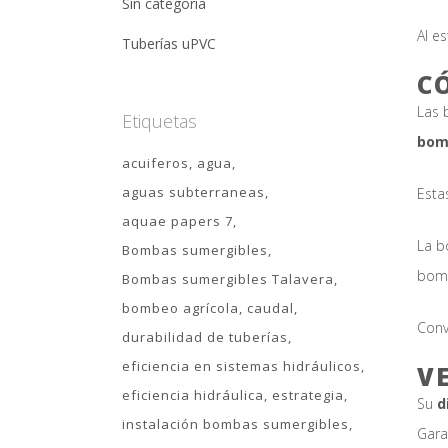
Sin categoría
Al e
Tuberías uPVC
C
Las 
Etiquetas
bomb
acuiferos
agua
aguas subterraneas
Esta
aquae papers 7
La b
Bombas sumergibles
bom
Bombas sumergibles Talavera
bombeo agrícola
caudal
Conv
durabilidad de tuberías
eficiencia en sistemas hidráulicos
V
eficiencia hidráulica
estrategia
Su
d
instalación bombas sumergibles
Gara