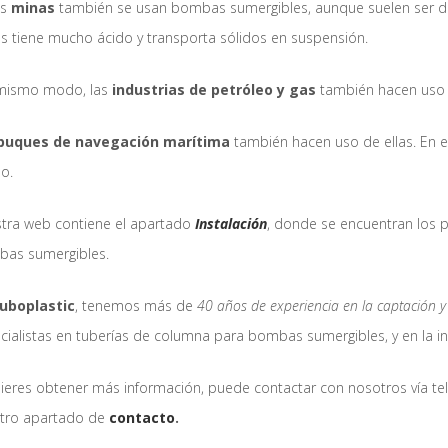
as
minas
también se usan bombas sumergibles, aunque suelen ser di
s tiene mucho ácido y transporta sólidos en suspensión.
mismo modo, las
industrias de petróleo y gas
también hacen uso de
buques de navegación marítima
también hacen uso de ellas. En es
o.
tra web contiene el apartado
Instalación
, donde se encuentran los p
as sumergibles.
uboplastic
, tenemos más de
40 años de experiencia en la captación
cialistas en tuberías de columna para bombas sumergibles, y en la ins
uieres obtener más información, puede contactar con nosotros vía t
tro apartado de
contacto
.