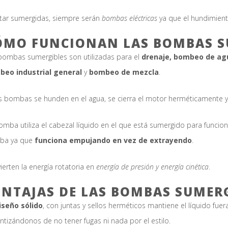
star sumergidas, siempre serán
bombas eléctricas
ya que el hundimient
ÓMO FUNCIONAN LAS BOMBAS S
bombas sumergibles son utilizadas para el
drenaje, bombeo de agu
eo industrial general
y
bombeo de mezcla
.
s bombas se hunden en el agua, se cierra el motor herméticamente y
omba utiliza el cabezal líquido en el que está sumergido para funciona
ba ya que
funciona empujando en vez de extrayendo
.
ierten la energía rotatoria en
energía de presión y energía cinética
.
ENTAJAS DE LAS BOMBAS SUMER
iseño sólido
, con juntas y sellos herméticos mantiene el líquido fue
ntizándonos de no tener fugas ni nada por el estilo.