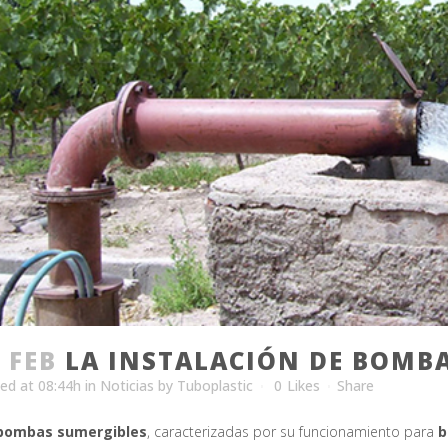
 FEB
LA INSTALACIÓN DE BOMBA
ed at 08:44h
in
Noticias
by
Tuboplastic
0
Likes
Share
bombas sumergibles
, caracterizadas por su funcionamiento para
b