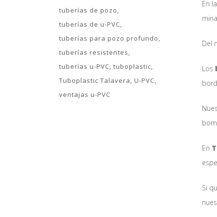
En l
tuberías de pozo
mina
tuberías de u-PVC
tuberías para pozo profundo
Del 
tuberías resistentes
tuberías u-PVC
tuboplastic
Los
Tuboplastic Talavera
U-PVC
bord
ventajas u-PVC
Nues
bomb
En
T
espe
Si q
nues