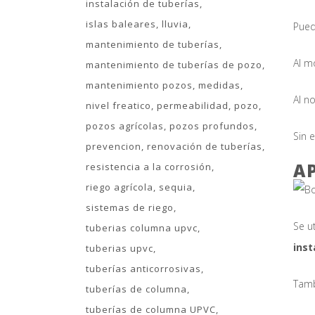
instalación de tuberías
islas baleares
lluvia
Pued
mantenimiento de tuberías
Al m
mantenimiento de tuberías de pozo
mantenimiento pozos
medidas
Al n
nivel freatico
permeabilidad
pozo
pozos agrícolas
pozos profundos
Sin 
prevencion
renovación de tuberías
A
resistencia a la corrosión
riego agrícola
sequia
sistemas de riego
Se u
tuberias columna upvc
inst
tuberias upvc
tuberías anticorrosivas
Tamb
tuberías de columna
tuberías de columna UPVC