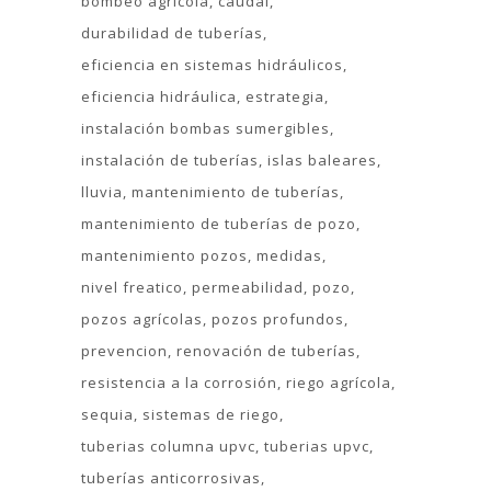
bombeo agrícola
caudal
durabilidad de tuberías
eficiencia en sistemas hidráulicos
eficiencia hidráulica
estrategia
instalación bombas sumergibles
instalación de tuberías
islas baleares
lluvia
mantenimiento de tuberías
mantenimiento de tuberías de pozo
mantenimiento pozos
medidas
nivel freatico
permeabilidad
pozo
pozos agrícolas
pozos profundos
prevencion
renovación de tuberías
resistencia a la corrosión
riego agrícola
sequia
sistemas de riego
tuberias columna upvc
tuberias upvc
tuberías anticorrosivas