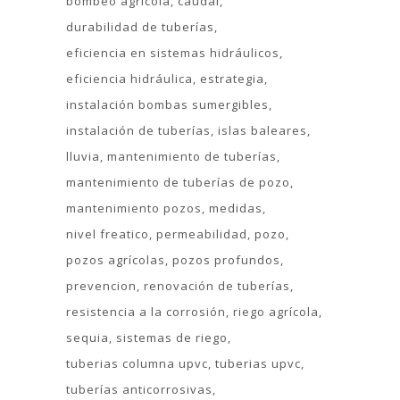
bombeo agrícola
caudal
durabilidad de tuberías
eficiencia en sistemas hidráulicos
eficiencia hidráulica
estrategia
instalación bombas sumergibles
instalación de tuberías
islas baleares
lluvia
mantenimiento de tuberías
mantenimiento de tuberías de pozo
mantenimiento pozos
medidas
nivel freatico
permeabilidad
pozo
pozos agrícolas
pozos profundos
prevencion
renovación de tuberías
resistencia a la corrosión
riego agrícola
sequia
sistemas de riego
tuberias columna upvc
tuberias upvc
tuberías anticorrosivas