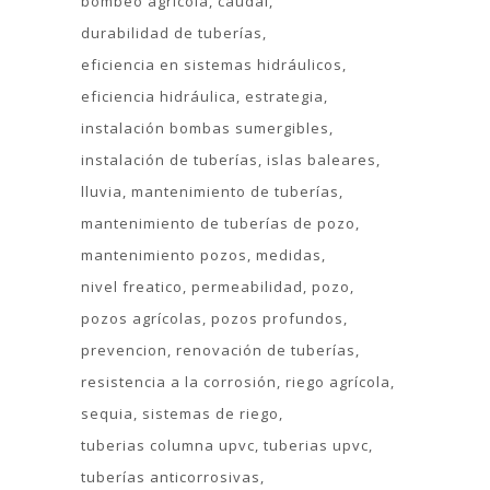
bombeo agrícola
caudal
durabilidad de tuberías
eficiencia en sistemas hidráulicos
eficiencia hidráulica
estrategia
instalación bombas sumergibles
instalación de tuberías
islas baleares
lluvia
mantenimiento de tuberías
mantenimiento de tuberías de pozo
mantenimiento pozos
medidas
nivel freatico
permeabilidad
pozo
pozos agrícolas
pozos profundos
prevencion
renovación de tuberías
resistencia a la corrosión
riego agrícola
sequia
sistemas de riego
tuberias columna upvc
tuberias upvc
tuberías anticorrosivas